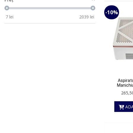
-10%
7
lei
2039
lei
Aspirat
Manichiu
265,50
ADA