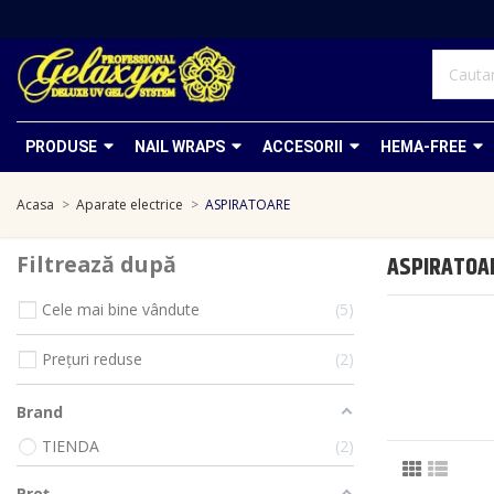
PRODUSE
NAIL WRAPS
ACCESORII
HEMA-FREE
Acasa
Aparate electrice
ASPIRATOARE
Filtrează după
ASPIRATOA
Cele mai bine vândute
5
Prețuri reduse
2
Brand
TIENDA
2
Preț