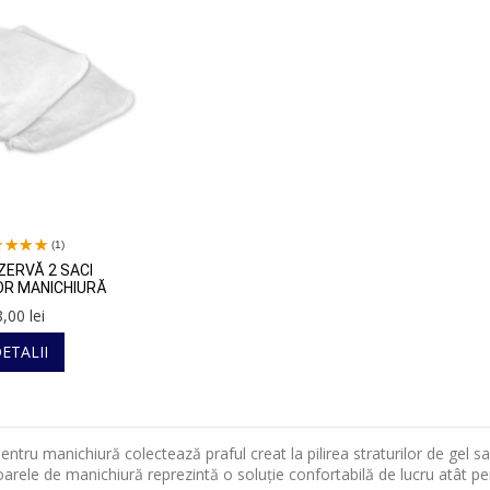
(1)
ZERVĂ 2 SACI
OR MANICHIURĂ
8,00 lei
ETALII
entru manichiură colectează praful creat la pilirea straturilor de gel 
oarele de manichiură reprezintă o soluție confortabilă de lucru atât p