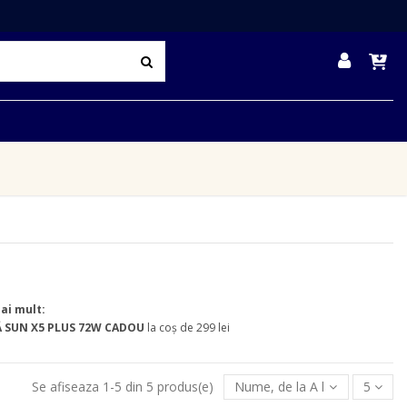
mai mult:
 SUN X5 PLUS 72W
CADOU
la coș de 299 lei
Se afiseaza 1-5 din 5 produs(e)
Nume, de la A la Z
5