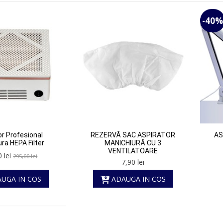
-40%
or Profesional
REZERVĂ SAC ASPIRATOR
AS
ra HEPA Filter
MANICHIURĂ CU 3
VENTILATOARE
 lei
295,00 lei
7,90 lei
UGA IN COS
ADAUGA IN COS