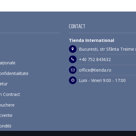
CONTACT
Tienda International
Bucuresti, str Sfânta Treime 
+40 752 843632
naționale
office@tienda.ro
onfidentialitate
Luni - Vineri 9:00 - 17:00
Retur
n Contract
ouchere
ecvente
nditii