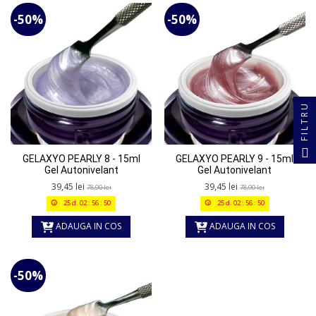
-50%
-50%
FILTRU
GELAXYO PEARLY 8 - 15ml
GELAXYO PEARLY 9 - 15ml
Gel Autonivelant
Gel Autonivelant
39,45 lei
39,45 lei
78,90 lei
78,90 lei
25
d.
02
:
56
:
50
25
d.
02
:
56
:
50
ADAUGA IN COS
ADAUGA IN COS
-50%