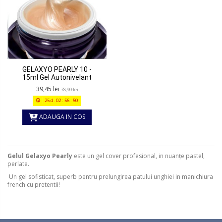
GELAXYO PEARLY 10 -
15ml Gel Autonivelant
39,45 lei
78,90 lei
25
d.
02
:
56
:
50
ADAUGA IN COS
Gelul Gelaxyo Pearly
este un gel cover profesional, in nuanțe pastel,
perlate.
Un gel sofisticat, superb pentru prelungirea patului unghiei in manichiura
french cu pretentii!