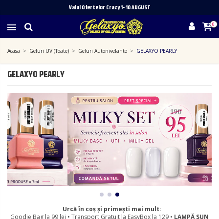
Valul Ofertelor Crazy 1- 10 A
UGUST
0
Acasa
Geluri UV (Toate)
Geluri Autonivelante
GELAXYO PEARLY
GELAXYO PEARLY
Urcă în coș și primești mai mult:
Goodie Bag la 99 lei • Transport Gratuit la EasyBox la 129 •
LAMPĂ SUN