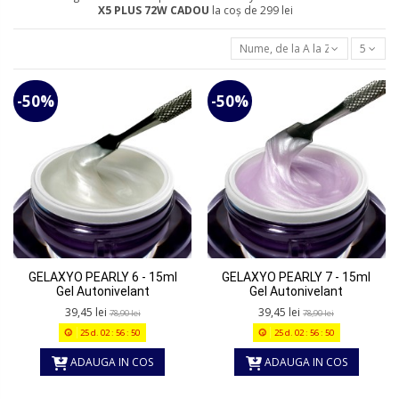
X5 PLUS 72W
CADOU
la coș de 299 lei
Nume, de la A la Z
5
-50%
-50%
GELAXYO PEARLY 6 - 15ml
GELAXYO PEARLY 7 - 15ml
Gel Autonivelant
Gel Autonivelant
39,45 lei
39,45 lei
78,90 lei
78,90 lei
25
d.
02
:
56
:
50
25
d.
02
:
56
:
50
ADAUGA IN COS
ADAUGA IN COS