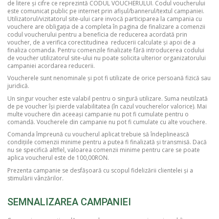
de litere și cifre ce reprezintă CODUL VOUCHERULUI. Codul voucherului
este comunicat public pe internet prin afișul/bannerul/textul campaniei.
Utilizatorul/vizitatorul site-ului care invocă participarea la campania cu
vouchere are obligația de a completa în
pagina de finalizare a comenzii
codul voucherului pentru a beneficia de reducerea acordată prin
voucher, de a verifica corectitudinea reducerii calculate și apoi de a
finaliza comanda. Pentru comenzile finalizate fără introducerea codului
de voucher utilizatorul site-ului nu poate solicita ulterior organizatorului
campaniei acordarea reducerii.
Voucherele sunt nenominale și pot fi utilizate de orice persoană fizică sau
juridică.
Un singur voucher este valabil pentru o singură utilizare. Suma neutilzată
de pe voucher își pierde valabilitatea (în cazul voucherelor valorice). Mai
multe vouchere din aceeași campanie nu pot fi cumulate pentru o
comandă. Voucherele din campanie nu pot fi cumulate cu alte vouchere.
Comanda împreună cu voucherul aplicat trebuie să îndeplinească
condițiile comenzii minime pentru a putea fi finalizată și transmisă. Dacă
nu se specifică altflel, valoarea comenzii minime pentru care se poate
aplica voucherul este de 100,00RON.
Prezenta campanie se desfășoară cu scopul fidelizării clientelei și a
stimulării vânzărilor.
SEMNALIZAREA CAMPANIEI