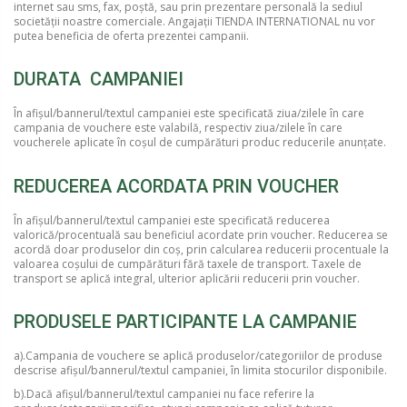
internet sau sms, fax, poștă, sau prin prezentare personală la sediul
societății noastre comerciale. Angajații TIENDA INTERNATIONAL nu vor
putea beneficia de oferta prezentei campanii.
DURATA CAMPANIEI
În afișul/bannerul/textul campaniei este specificată ziua/zilele în care
campania de vouchere este valabilă, respectiv ziua/zilele în care
voucherele aplicate în coșul de cumpărături produc reducerile anunțate.
REDUCEREA ACORDATA PRIN VOUCHER
În afișul/bannerul/textul campaniei este specificată reducerea
valorică/procentuală sau beneficiul acordate prin voucher. Reducerea se
acordă doar produselor din coș, prin calcularea reducerii procentuale la
valoarea coșului de cumpărături fără taxele de transport. Taxele de
transport se aplică integral, ulterior aplicării reducerii prin voucher.
PRODUSELE PARTICIPANTE LA CAMPANIE
a).Campania de vouchere se aplică produselor/categoriilor de produse
descrise afișul/bannerul/textul campaniei, în limita stocurilor disponibile.
b).Dacă afișul/bannerul/textul campaniei nu face referire la