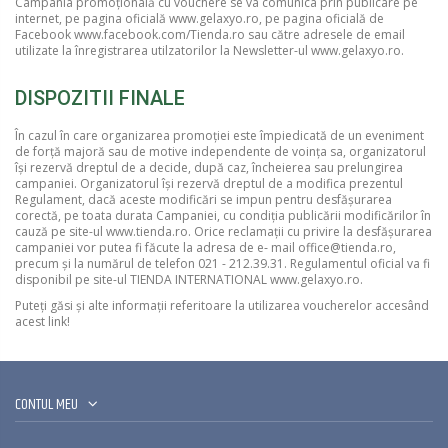
Campania promoțională cu vouchere se va comunica prin publicare pe
internet, pe pagina oficială www.gelaxyo.ro, pe pagina oficială de
Facebook
www.facebook.com/Tienda.ro
sau către adresele de email
utilizate la înregistrarea utilzatorilor la Newsletter-ul www.gelaxyo.ro.
DISPOZITII FINALE
În cazul în care organizarea promoției este împiedicată de un eveniment
de forță majoră sau de motive independente de voința sa, organizatorul
își rezervă dreptul de a decide, după caz, încheierea sau prelungirea
campaniei. Organizatorul își rezervă dreptul de a modifica prezentul
Regulament, dacă aceste modificări se impun pentru desfășurarea
corectă, pe toata durata Campaniei, cu condiția publicării modificărilor în
cauză pe site-ul www.tienda.ro. Orice reclamații cu privire la desfășurarea
campaniei vor putea fi făcute la adresa de e‐ mail office@tienda.ro,
precum și la numărul de telefon 021 -­ 212.39.31. Regulamentul oficial va fi
disponibil pe site-­ul TIENDA INTERNATIONAL www.gelaxyo.ro.
Puteți găsi și alte informații referitoare la utilizarea voucherelor
accesând
acest link
!
CONTUL MEU