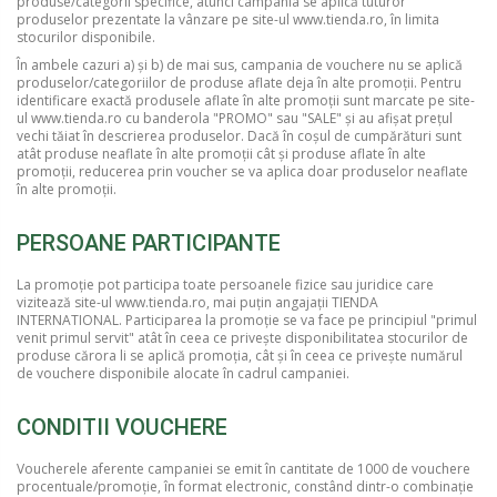
produse/categorii specifice, atunci campania se aplică tuturor
produselor prezentate la vânzare pe site-ul www.tienda.ro, în limita
stocurilor disponibile.
În ambele cazuri a) și b) de mai sus, campania de vouchere nu se aplică
produselor/categoriilor de produse aflate deja în alte promoții. Pentru
identificare exactă produsele aflate în alte promoții sunt marcate pe site-
ul www.tienda.ro cu banderola "PROMO" sau "SALE" și au afișat prețul
vechi tăiat în descrierea produselor. Dacă în coșul de cumpărături sunt
atât produse neaflate în alte promoții cât și produse aflate în alte
promoții, reducerea prin voucher se va aplica doar produselor neaflate
în alte promoții.
PERSOANE PARTICIPANTE
La promoție pot participa toate persoanele fizice sau juridice care
vizitează site-ul www.tienda.ro, mai puțin angajații TIENDA
INTERNATIONAL. Participarea la promoție se va face pe principiul "primul
venit primul servit" atât în ceea ce privește disponibilitatea stocurilor de
produse cărora li se aplică promoția, cât și în ceea ce privește numărul
de vouchere disponibile alocate în cadrul campaniei.
CONDITII VOUCHERE
Voucherele aferente campaniei se emit în cantitate de 1000 de vouchere
procentuale/promoție, în format electronic, constând dintr-o combinație