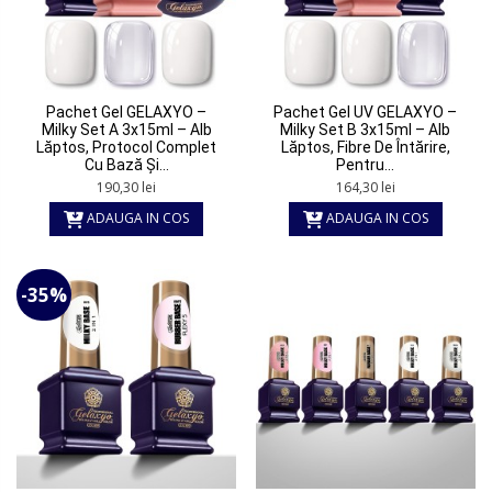
Pachet Gel GELAXYO –
Pachet Gel UV GELAXYO –
Milky Set A 3x15ml – Alb
Milky Set B 3x15ml – Alb
Lăptos, Protocol Complet
Lăptos, Fibre De Întărire,
Cu Bază Și...
Pentru...
190,30 lei
164,30 lei
ADAUGA IN COS
ADAUGA IN COS
-35%