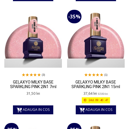
-35%
(3)
(1)
GELAXYO MILKY BASE
GELAXYO MILKY BASE
SPARKLING PINK 2IN1 7ml
SPARKLING PINK 2IN1 15ml
31,50 lei
37,64 lei
57,90 lei
24
d.
09
:
40
:
47
ADAUGA IN COS
ADAUGA IN COS