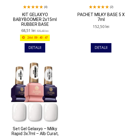
(4)
(2)
KIT GELAXYO
PACHET MILKY BASE 5 X
BABYBOOMER 2x15ml
7ml
RUBBER BASE
152,50 lei
68,51 lei
105,40 lei
24
d.
09
:
40
:
47
DETALII
DETALII
Set Gel Gelaxyo – Milky
Rapid 3x7ml – Alb Curat,