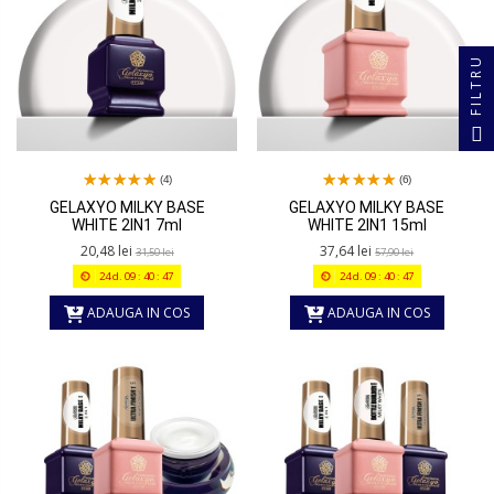
FILTRU
(4)
(6)
GELAXYO MILKY BASE
GELAXYO MILKY BASE
WHITE 2IN1 7ml
WHITE 2IN1 15ml
20,48 lei
37,64 lei
31,50 lei
57,90 lei
24
d.
09
:
40
:
47
24
d.
09
:
40
:
47
ADAUGA IN COS
ADAUGA IN COS