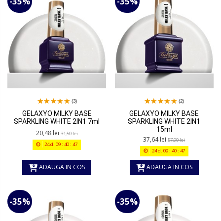
-35%
-35%
(3)
(2)
GELAXYO MILKY BASE
GELAXYO MILKY BASE
SPARKLING WHITE 2IN1 7ml
SPARKLING WHITE 2IN1
15ml
20,48 lei
31,50 lei
37,64 lei
57,90 lei
24
d.
09
:
40
:
47
24
d.
09
:
40
:
47
ADAUGA IN COS
ADAUGA IN COS
-35%
-35%