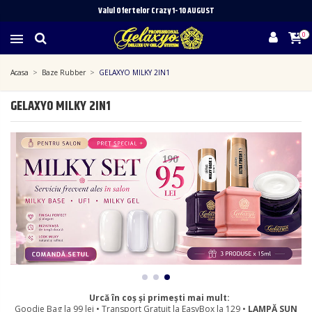
Valul Ofertelor Crazy 1- 10 A
UGUST
0
Acasa
Baze Rubber
GELAXYO MILKY 2IN1
GELAXYO MILKY 2IN1
Urcă în coș și primești mai mult:
Goodie Bag la 99 lei • Transport Gratuit la EasyBox la 129 •
LAMPĂ SUN