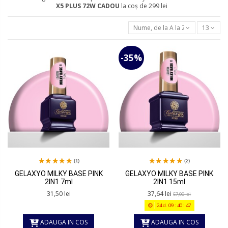
X5 PLUS 72W
CADOU
la coș de 299 lei
Nume, de la A la Z
13
-35%
(1)
(2)
GELAXYO MILKY BASE PINK
GELAXYO MILKY BASE PINK
2IN1 7ml
2IN1 15ml
31,50 lei
37,64 lei
57,90 lei
24
d.
09
:
40
:
47
ADAUGA IN COS
ADAUGA IN COS