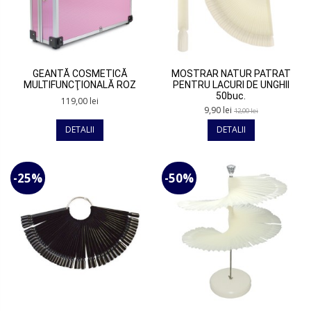
GEANTĂ COSMETICĂ
MOSTRAR NATUR PATRAT
MULTIFUNCŢIONALĂ ROZ
PENTRU LACURI DE UNGHII
50buc.
119,00 lei
9,90 lei
12,00 lei
DETALII
DETALII
-25%
-50%