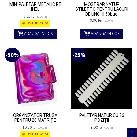
MINI PALETAR METALIC PE
MOSTRAR NATUR
INEL
STILETTO PENTRU LACURI
DE UNGHII 50buc.
9,95 lei
19,90 lei
9,90 lei
12,00 lei
22
d.
15
:
23
:
29
ADAUGA IN COS
ADAUGA IN COS
-50%
-25%
ORGANIZATOR TRUSĂ
PALETAR NATUR CU 36
PENTRU 20 MATRIȚE
POZIŢII
19,50 lei
3,00 lei
39,00 lei
4,00 lei
22
d.
14
:
40
:
06