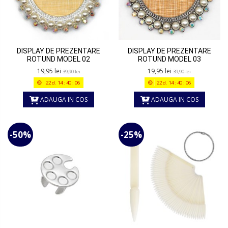
DISPLAY DE PREZENTARE
DISPLAY DE PREZENTARE
ROTUND MODEL 02
ROTUND MODEL 03
19,95 lei
19,95 lei
39,90 lei
39,90 lei
22
d.
14
:
40
:
06
22
d.
14
:
40
:
06
ADAUGA IN COS
ADAUGA IN COS
-50%
-25%