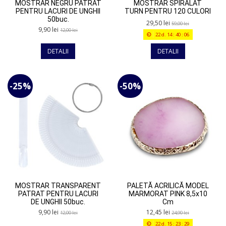
MOSTRAR NEGRU PATRAT
MOSTRAR SPIRALAT
PENTRU LACURI DE UNGHII
TURN PENTRU 120 CULORI
50buc.
29,50 lei
59,00 lei
9,90 lei
12,00 lei
22
d.
14
:
40
:
06
DETALII
DETALII
-25%
-50%
MOSTRAR TRANSPARENT
PALETĂ ACRILICĂ MODEL
PATRAT PENTRU LACURI
MARMORAT PINK 8,5x10
DE UNGHII 50buc.
Cm
9,90 lei
12,45 lei
12,00 lei
24,90 lei
22
d.
15
:
23
:
29