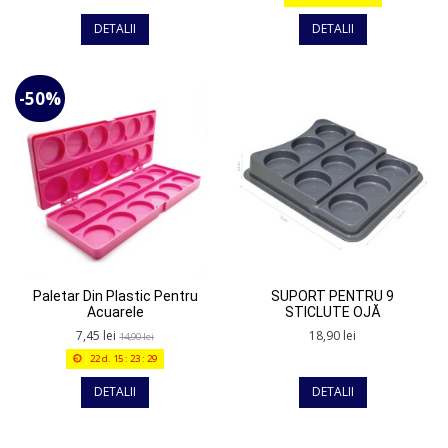
DETALII
DETALII
-50%
Paletar Din Plastic Pentru
SUPORT PENTRU 9
Acuarele
STICLUTE OJĂ
7,45 lei
18,90 lei
14,90 lei
22
d.
15
:
23
:
29
DETALII
DETALII