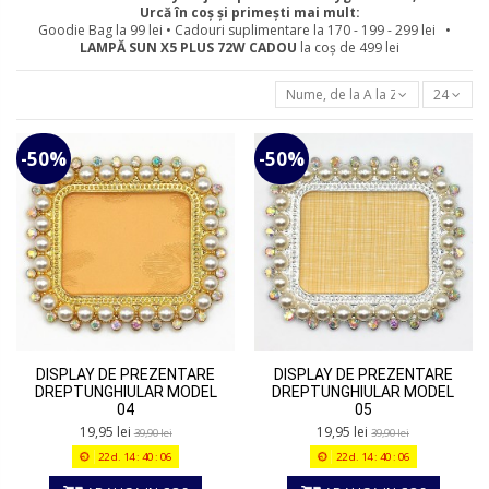
Urcă în coș și primești mai mult:
Goodie Bag la 99 lei • Cadouri suplimentare la 170 - 199 - 299 lei •
LAMPĂ SUN X5 PLUS 72W
CADOU
la coș de 499 lei
Nume, de la A la Z
24
-50%
-50%
DISPLAY DE PREZENTARE
DISPLAY DE PREZENTARE
DREPTUNGHIULAR MODEL
DREPTUNGHIULAR MODEL
04
05
19,95 lei
19,95 lei
39,90 lei
39,90 lei
22
d.
14
:
40
:
06
22
d.
14
:
40
:
06