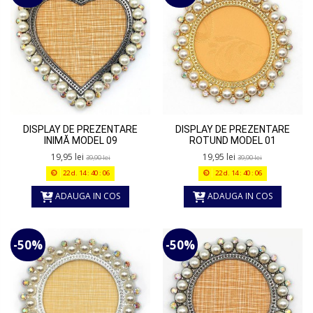
DISPLAY DE PREZENTARE
DISPLAY DE PREZENTARE
INIMĂ MODEL 09
ROTUND MODEL 01
19,95 lei
19,95 lei
39,90 lei
39,90 lei
22
d.
14
:
40
:
06
22
d.
14
:
40
:
06
ADAUGA IN COS
ADAUGA IN COS
-50%
-50%