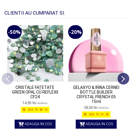
CLIENTII AU CUMPARAT SI:
-50%
-20%
CRISTALE FAȚETATE
GELAXYO & IRINA CERNEI
GREEN OPAL CU REFLEXII
BOTTLE BUILDER
CF24
CRYSTAL FRENCH 05
15ml
14,95 lei
29,90 lei
38,00 lei
47,50 lei
22
d.
13
:
39
:
12
22
d.
13
:
21
:
26
ADAUGA IN COS
ADAUGA IN COS