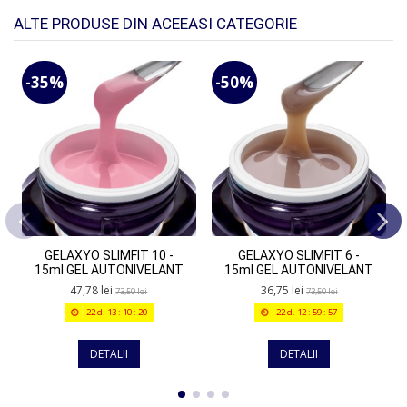
ALTE PRODUSE DIN ACEEASI CATEGORIE
-35%
-50%
GELAXYO SLIMFIT 10 -
GELAXYO SLIMFIT 6 -
15ml GEL AUTONIVELANT
15ml GEL AUTONIVELANT
47,78 lei
36,75 lei
73,50 lei
73,50 lei
22
d.
13
:
10
:
20
22
d.
12
:
59
:
57
DETALII
DETALII