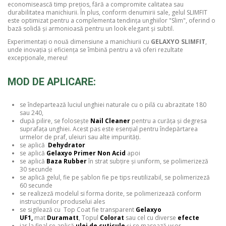
economisească timp prețios, fără a compromite calitatea sau
durabilitatea manichiurii. În plus, conform denumirii sale, gelul SLIMFIT
este optimizat pentru a complementa tendința unghiilor "Slim", oferind o
bază solidă și armonioasă pentru un look elegant și subtil.
Experimentați o nouă dimensiune a manichiurii cu
GELAXYO SLIMFIT
,
unde inovația și eficiența se îmbină pentru a vă oferi rezultate
excepționale, mereu!
MOD DE APLICARE:
se îndepartează luciul unghiei naturale cu o pilă cu abrazitate 180
sau 240,
după pilire, se folosește
Nail Cleaner
pentru a curăța și degresa
suprafața unghiei. Acest pas este esențial pentru îndepărtarea
urmelor de praf, uleiuri sau alte impurități.
se aplică
Dehydrator
se aplică
Gelaxyo Primer Non Acid
apoi
se aplică
Baza Rubber
în strat subțire și uniform, se polimerizeză
30 secunde
se aplică gelul, fie pe șablon fie pe tips reutilizabil, se polimerizeză
60 secunde
se realizeză modelul si forma dorite, se polimerizează conform
instrucțiunilor produselui ales
se sigilează cu Top Coat fie transparent
Gelaxyo
UF1,
mat
Duramatt
, Topul
Colorat
sau cel cu diverse
efecte
iar la final se aplică
ulei de cuticule
și se masează ușor