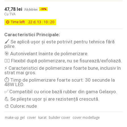
47,78 lei
73,50 lei
-35%
Cu TVA
Time left
22
d.
13
:
10
:
20
Caracteristici Principale:
🖌️ Se aplică ușor și este potrivit pentru tehnica fără
pilire.
🎯 Autonivelant înainte de polimerizare.
🧘‍♀️ Flexibil după polimerizare, nu se fisurează/exfoliază.
⚡ Caracteristici de polimerizare foarte bune, inclusiv în
strat mai gros.
⏱️ Timp de polimerizare foarte scurt: 30 secunde la
48W LED.
✅ Compatibil cu orice bază rubber din gama Gelaxyo.
💪 Se pilește ușor și are rezistență crescută.
🎨 Culore
:
nude
make-up gel
cover
karat
bulider cover
cover modellage