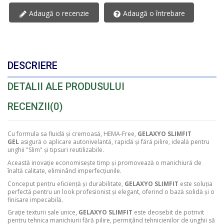
Adaugă o recenzie
Adaugă o întrebare
DESCRIERE
DETALII ALE PRODUSULUI
RECENZII
(0)
Cu formula sa fluidă și cremoasă, HEMA-Free,
GELAXYO SLIMFIT
GEL
asigură o aplicare autonivelantă, rapidă și fără pilire, ideală pentru
unghii "Slim" și tipsuri reutilizabile.
Această inovație economisește timp și promovează o manichiură de
înaltă calitate, eliminând imperfecțiunile.
Conceput pentru eficiență și durabilitate,
GELAXYO SLIMFIT
este soluția
perfectă pentru un look profesionist și elegant, oferind o bază solidă și o
finisare impecabilă.
Grație texturii sale unice,
GELAXYO SLIMFIT
este deosebit de potrivit
pentru tehnica manichiurii fără pilire, permițând tehnicienilor de unghii să