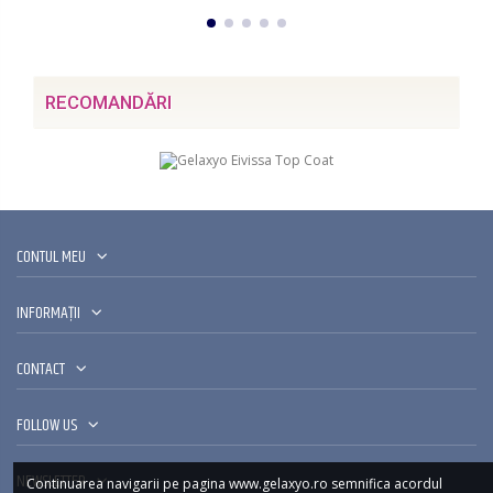
RECOMANDĂRI
CONTUL MEU
INFORMAȚII
CONTACT
FOLLOW US
NEWSLETTER
Continuarea navigarii pe pagina www.gelaxyo.ro semnifica acordul