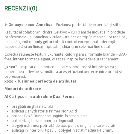
RECENZII
(0)
✨ Gelaxyo
xoxo Annelisa
– Fuziunea perfectă de expertiză și stil ✨
Rezultat al colaborării dintre Gelaxyo – cu 10 ani de inovație în produse
profesionale – și Annelisa Niculae – trainer de top în manichiura tehnică ,
această gamă de
polygeluri
oferă control excepțional, aderență
superioară și un finisaj impecabil, chiar și în cele mai fine detalii!
Colecția reunește texturi luxuriante, culori glam și formule blânde HEMA-
free, într-un format elegant, creat să inspire încredere și rafinament!
„xoxo”
– inspirat din emoticonul care simbolizează îmbrățișarea și
conexiunea – devine semnătura acestei fuziuni perfecte între brand și
profesionist.
xoxo – fuziunea perfectă de atribute!
Moduri de utilizare
A) Cu tipsuri reutilizabile
Dual Forms
:
pregătiți unghia naturală
aplicați
Dehydrator
si
Primer Non Acid
aplicați
Bază Rubber
pe unghie în strat subțire,
polimerizați baza rubber, nu degresați
alegeți mărimea potrivită de tips pentru unghia la care lucrați
aplicați in interiorul tipsului polygel în strat mediu(1-1,5mm),