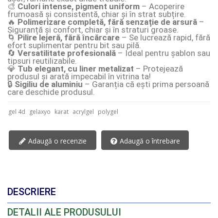
🎨
Culori intense, pigment uniform
– Acoperire
frumoasă și consistentă, chiar și în strat subțire.
🔥
Polimerizare completă, fără senzație de arsură
–
Siguranță și confort, chiar și în straturi groase.
🌀
Pilire lejeră, fără încărcare
– Se lucrează rapid, fără
efort suplimentar pentru bit sau pilă.
🔄
Versatilitate profesională
– Ideal pentru șablon sau
tipsuri reutilizabile.
💎
Tub elegant, cu liner metalizat
– Protejează
produsul și arată impecabil în vitrina ta!
🔒
Sigiliu de aluminiu
– Garanția că ești prima persoană
care deschide produsul.
gel 4d
gelaxyo
karat
acrylgel
polygel
Adaugă o recenzie
Adaugă o întrebare
DESCRIERE
DETALII ALE PRODUSULUI