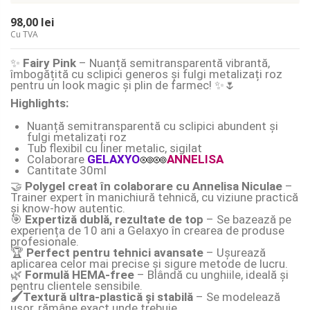
98,00 lei
Cu TVA
✨
Fairy Pink
– Nuanță semitransparentă vibrantă,
îmbogățită cu sclipici generos și fulgi metalizați roz
pentru un look magic și plin de farmec! ✨🌷
Highlights:
Nuanță semitransparentă cu sclipici abundent și
fulgi metalizați roz
Tub flexibil cu liner metalic, sigilat
Colaborare
GELAXYO
ANNELISA
Cantitate 30ml
🤝
Polygel creat în colaborare cu Annelisa Niculae
–
Trainer expert în manichiură tehnică, cu viziune practică
și know-how autentic.
🎯
Expertiză dublă, rezultate de top
– Se bazează pe
experiența de 10 ani a Gelaxyo în crearea de produse
profesionale.
🏆
Perfect pentru tehnici avansate
– Ușurează
aplicarea celor mai precise și sigure metode de lucru.
🌿
Formulă HEMA-free
– Blândă cu unghiile, ideală și
pentru clientele sensibile.
🖌️Textură ultra-plastică și stabilă
– Se modelează
ușor, rămâne exact unde trebuie.