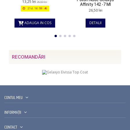
13,25 lei
26,50 lei
Affinity 142 -7 Ml
21
d.
14
:
59
:
45
26,50 lei
ADAUGA IN COS
DETALII
RECOMANDĂRI
CONTUL MEU
INFORMAȚII
CONTACT