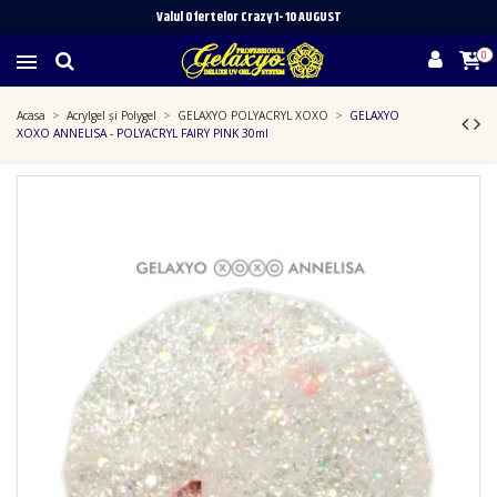
Valul Ofertelor Crazy 1- 10 A
UGUST
0
Acasa
Acrylgel și Polygel
GELAXYO POLYACRYL XOXO
GELAXYO
XOXO ANNELISA - POLYACRYL FAIRY PINK 30ml