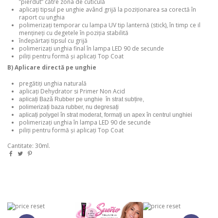
”pierdut” către zona de cuticulă
aplicați tipsul pe unghie având grijă la poziționarea sa corectă în
raport cu unghia
polimerizați temporar cu lampa UV tip lanternă (stick), în timp ce il
mențineți cu degetele în poziția stabilită
îndepărtați tipsul cu grijă
polimerizați unghia final în lampa LED 90 de secunde
piliți pentru formă și aplicați Top Coat
B) Aplicare directă pe unghie
pregătiți unghia naturală
aplicați
Dehydrator
si
Primer Non Acid
aplicați
Bază Rubber
pe unghie în strat subțire,
polimerizați baza rubber, nu degresați
aplicați polygel în strat moderat, formați un apex în centrul unghiei
polimerizați unghia în lampa LED 90 de secunde
piliți pentru formă și aplicați Top Coat
Cantitate: 30ml.