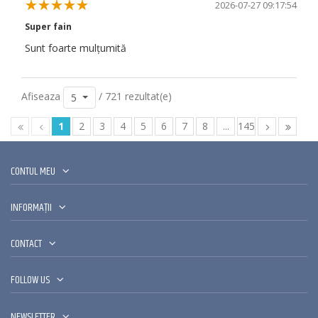
2026-07-27 09:17:54
Super fain
Sunt foarte mulțumită
Afiseaza
/ 721 rezultat(e)
5
1
2
3
4
5
6
7
8
...
145
CONTUL MEU
INFORMAȚII
CONTACT
FOLLOW US
NEWSLETTER