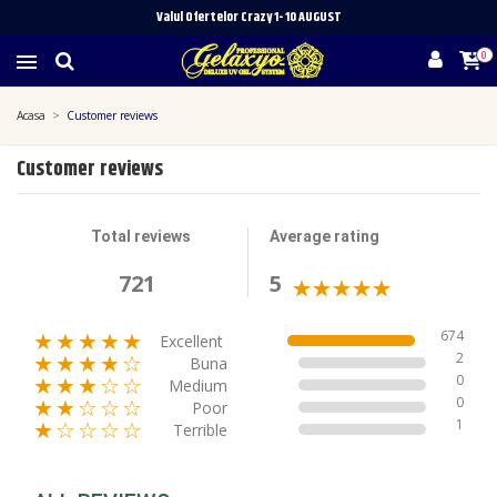
Valul Ofertelor Crazy 1- 10 A
UGUST
0
Acasa
Customer reviews
Customer reviews
Total reviews
Average rating
721
5
674
★★★★★
Excellent
2
★★★★☆
Buna
0
★★★☆☆
Medium
0
★★☆☆☆
Poor
1
★☆☆☆☆
Terrible