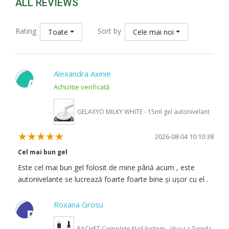
ALL REVIEWS
Rating
Sort by
Toate
Cele mai noi
Alexandra Axinie
A
Achizitie verificată
GELAXYO MILKY WHITE - 15ml gel autonivelant
2026-08-04 10:10:38
Cel mai bun gel
Este cel mai bun gel folosit de mine până acum , este
autonivelante se lucrează foarte foarte bine și ușor cu el .
Roxana Grosu
R
PACHET Complete Nail System - Viva La Tienda